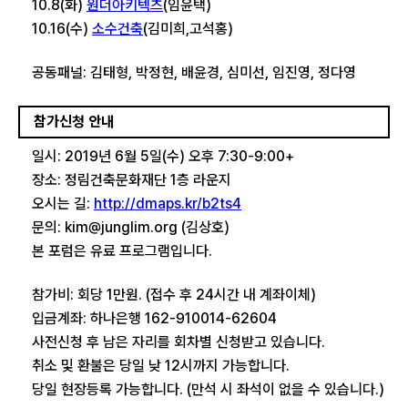
10.8(화)
원더아키텍츠
(임윤택)
10.16(수)
소수건축
(김미희,고석홍)
공동​패널: 김태형, 박정현, 배윤경, 심미선, 임진영, 정다영
참가신청 안내
일시: 2019년 6월 5일(수) 오후 7:30-9:00+
장소: 정림건축문화재단 1층 라운지
오시는 길:
http://dmaps.kr/b2ts4
문의: kim@junglim.org (김상호)
본 포럼은 유료 프로그램입니다.
참가비: 회당 1만원. (접수 후 24시간 내 계좌이체)
입금계좌: 하나은행 162-910014-62604
사전신청 후 남은 자리를 회차별 신청받고 있습니다.
취소 및 환불은 당일 낮 12시까지 가능합니다.
당일 현장등록 가능합니다. (만석 시 좌석이 없을 수 있습니다.)