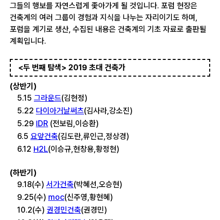
그들의 행보를 자연스럽게 좇아가게 될 것입니다. 포럼 현장은
건축계의 여러 그룹이 경험과 지식을 나누는 자리이기도 하며,
포럼을 계기로 생산, 수집된 내용은 건축계의 기초 자료로 출판될
계획입니다.
<두 번째 탐색> 2019 초대 건축가
(상반기)
5.15
그라운드
(김현정)
5.22
다이아거날써츠
(김사라,강소진)
5.29
IDR
(전보림,이승환)
6.5
요앞건축
(김도란,류인근,정상경)
6.12
H2L
(이승규,현창용,황정현)
(하반기)
9.18(수)
서가건축
(박혜선,오승현)
9.25(수)
moc
(신주영,황현혜)
10.2(수)
권경민건축
(권경민)