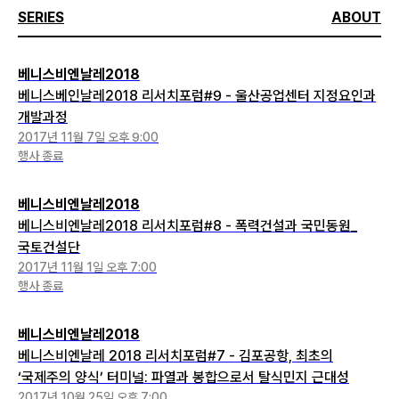
SERIES
ABOUT
베니스비엔날레2018
베니스베인날레2018 리서치포럼#9 - 울산공업센터 지정요인과
개발과정
2017년 11월 7일 오후 9:00
행사 종료
베니스비엔날레2018
베니스비엔날레2018 리서치포럼#8 - 폭력건설과 국민동원_
국토건설단
2017년 11월 1일 오후 7:00
행사 종료
베니스비엔날레2018
베니스비엔날레 2018 리서치포럼#7 - 김포공항, 최초의
‘국제주의 양식’ 터미널: 파열과 봉합으로서 탈식민지 근대성
2017년 10월 25일 오후 7:00