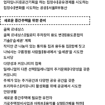
업자입니다‖공간기획을 하는 집장수‖공유경제를 시도하는
집장수‖변화를 시도하는 공공‖서울R부동산
새로운 중간주택을 위한 준비
골목 르네상스
골목 르네상스‖필로티 주차장의 용도 변경‖용도혼합의
기술‖‘슬세권’ 계획
작지만 큰 나눔이 있는 통의동 집과 용두동 집‖함께 짓고
나눠사는 구름정원 사람들‖동네에서 ‘슬세권’을 시도한
도서당
다양성과 커뮤니티의 접목
밀레니얼의 다른 선택‖밀레니얼의 주거문화‖다양성을 갖춘
커뮤니티
주제가 있는 주거공간과 다양한 공유 공간을 갖춘
트리하우스‖커뮤니티 활성화를 위해 공공에서 시도한
안암생활
새로운 중간주택에 필요한 유전자
가로주택정비사업과 아파트‖용적률 상향‖건폐율 하한‖