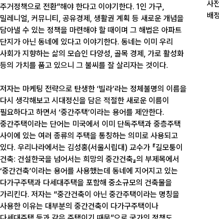
사전
주거정책으로 전환”해야 한다고 이야기한다. 1인 가구,
배정
밀레니얼, 커뮤니티, 공유경제, 생활권 계획 등 새로운 개념을
담아낼 수 있는 정책을 마련해야 할 때이며 그 해법은 아파트
단지가 아닌 동네에 있다고 이야기한다. 동네는 이미 우리
사회가 지향하는 삶의 모습인 다양성, 골목 경제, 가로 활성화
등의 가치를 품고 있으니 그 불씨를 잘 살리자는 것이다.
저자는 마케팅 전략으로 탄생한 ‘빌라’라는 정체불명의 이름을
다시 생각해보고 시대정신을 담은 적절한 새로운 이름이
필요하다고 하면서 ‘중간주택’이라는 용어를 제안한다.
중간주택이라는 단어는 미국에서 이미 단독주택과 중층주택
사이에 있는 여러 종류의 주택을 통칭하는 의미로 사용되고
있다. 우리나라에서는 김성홍(서울시립대) 교수가 『길모퉁이
건축: 건설한국을 넘어서는 희망의 중간건축』의 부제목에서
‘중간건축’이라는 용어를 사용했는데 동네에 지어지고 있는
다가구주택과 다세대주택을 포함해 중소규모의 건축물을
가리킨다. 저자는 “중간건축이 아닌 중간주택이라는 명칭을
사용한 이유는 대부분의 중간건축이 다가구주택이나
다세대주택 등과 같은 주택이기 때문”으로 국가의 정책도