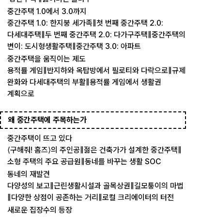
중간주택 1.0에서 3.0까지
중간주택 1.0: 한지붕 세가족‖첫 번째 중간주택 2.0:
다세대주택‖두 번째 중간주택 2.0: 다가구주택‖중간주택의
변이: 도시형생활주택‖중간주택 3.0: 아파트
중간주택을 움직이는 제도
용적률 게임‖반지하와 옥탑방에서 필로티와 다락으로‖규제
완화와 다세대주택의 부활‖용적률 게임에서 생활권
계획으로
왜 중간주택에 주목하는가
중간주택이 뜨고 있다
⟨구해줘! 홈즈⟩의 주인공‖젊은 건축가가 설계한 중간주택‖
소형 주택의 주요 공급원‖동네를 바꾸는 생활 SOC
동네의 재발견
다양성의 보고‖근린생활시설과 골목상권‖길모퉁이의 마법
‖다양한 상점이 공존하는 거리‖로컬 크리에이터의 터전
새로운 집장수의 등장