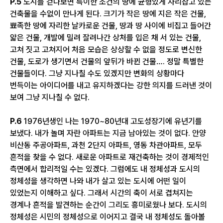
P.5
도시를 걷다보면 특이한 조건의 땅에 균형있게 자리잡고 있는
건축물을 수없이 만나게 된다. 크기가 작은 땅에 지은 작은 건물,
뾰족한 땅에 자리한 날카로운 건물, 땅과 땅 사이에 비집고 들어간
얇은 건물, 개발에 밀려 잘려나간 상처를 입은 채 서 있는 건물,
고쳐 짓고 고쳐지어 처음 모습은 상상할 수 없을 정도로 변신한
건물, 도로가 생기면서 건물의 앞뒤가 바뀐 건물…. 정말 특별한
건물들이다. 그냥 지나칠 수도 있겠지만 변화의 상황마다
번득이는 아이디어를 내고 유지하겠다는 강한 의지를 드러낸 것이
보여 그냥 지나칠 수 없다.
P.6
1976년생인 나는 1970~80년대 고도성장기에 유년기를
보냈다. 내가 놀며 자란 아파트는 지금 남아있는 것이 없다. 안양
비산동 주공아파트, 과천 2단지 아파트, 영동 차관아파트, 모두
흔적을 찾을 수 없다. 새로운 아파트로 재건축하는 것이 경제적인
측면에서 합리적일 수는 있겠다. 그럼에도 내 정체성과 도시의
정체성을 생각하면 나와 내가 살고 있는 도시에 어떤 일이
있었는지 이해하고 싶다. 그래서 시간의 축이 서로 겹쳐지는
경계나 흔적을 발견하는 순간이 그리도 흥미로웠나 보다. 도시의
정체성은 시민의 정체성으로 이어지고 결국 내 정체성도 돌아볼