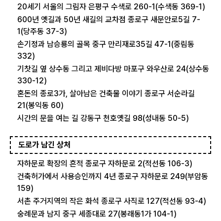
20세기 서울의 그림자 은평구 수색로 260-1(수색동 369-1)
600년 옛길과 50년 새길의 교차점 종로구 새문안로5길 7-
1(당주동 37-3)
손기정과 남승룡의 골목 중구 만리재로35길 47-1(중림동
332)
기찻길 옆 상수동 그리고 제비다방 마포구 와우산로 24(상수동
330-12)
혼돈의 종로3가, 살아남은 건축물 이야기 종로구 서순라길
21(봉익동 60)
시간의 문을 여는 길 강동구 천호옛길 98(성내동 50-5)
도로가 남긴 상처
자하문로 확장의 흔적 종로구 자하문로 2(적선동 106-3)
건축허가에서 사용승인까지 4년 종로구 자하문로 249(부암동
159)
서촌 주거지역의 작은 화석 종로구 사직로 127(적선동 93-4)
숭례문과 남지 중구 세종대로 27(봉래동1가 104-1)