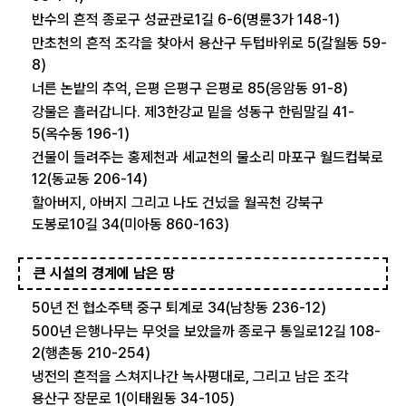
반수의 흔적 종로구 성균관로1길 6-6(명륜3가 148-1)
만초천의 흔적 조각을 찾아서 용산구 두텁바위로 5(갈월동 59-
8)
너른 논밭의 추억, 은평 은평구 은평로 85(응암동 91-8)
강물은 흘러갑니다. 제3한강교 밑을 성동구 한림말길 41-
5(옥수동 196-1)
건물이 들려주는 홍제천과 세교천의 물소리 마포구 월드컵북로
12(동교동 206-14)
할아버지, 아버지 그리고 나도 건넜을 월곡천 강북구
도봉로10길 34(미아동 860-163)
큰 시설의 경계에 남은 땅
50년 전 협소주택 중구 퇴계로 34(남창동 236-12)
500년 은행나무는 무엇을 보았을까 종로구 통일로12길 108-
2(행촌동 210-254)
냉전의 흔적을 스쳐지나간 녹사평대로, 그리고 남은 조각
용산구 장문로 1(이태원동 34-105)