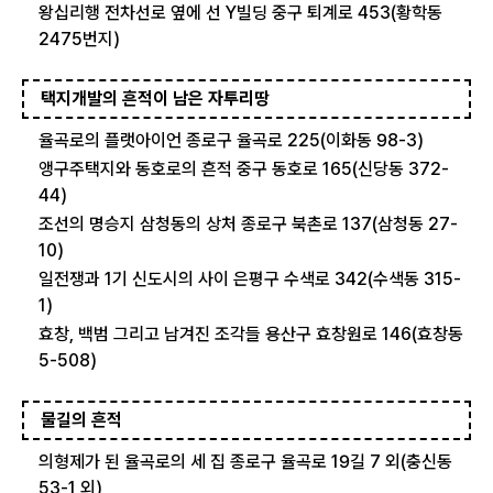
왕십리행 전차선로 옆에 선 Y빌딩 중구 퇴계로 453(황학동
2475번지)
택지개발의 흔적이 남은 자투리땅
율곡로의 플랫아이언 종로구 율곡로 225(이화동 98-3)
앵구주택지와 동호로의 흔적 중구 동호로 165(신당동 372-
44)
조선의 명승지 삼청동의 상처 종로구 북촌로 137(삼청동 27-
10)
일전쟁과 1기 신도시의 사이 은평구 수색로 342(수색동 315-
1)
효창, 백범 그리고 남겨진 조각들 용산구 효창원로 146(효창동
5-508)
물길의 흔적
의형제가 된 율곡로의 세 집 종로구 율곡로 19길 7 외(충신동
53-1 외)