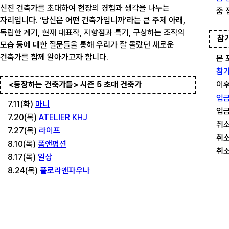
신진 건축가를 초대하여 현장의 경험과 생각을 나누는
줌 
자리입니다. ‘당신은 어떤 건축가입니까’라는 큰 주제 아래,
독립한 계기, 현재 대표작, 지향점과 특기, 구상하는 조직의
참
모습 등에 대한 질문들을 통해 우리가 잘 몰랐던 새로운
건축가를 함께 알아가고자 합니다.
본 
참가
<등장하는 건축가들> 시즌 5 초대 건축가
이후
입금
7.11(화)
마니
입금
7.20(목)
ATELIER KHJ
취소
7.27(목)
라이프
취소
8.10(목)
폼앤펑션
취소
8.17(목)
일상
8.24(목)
플로라앤파우나