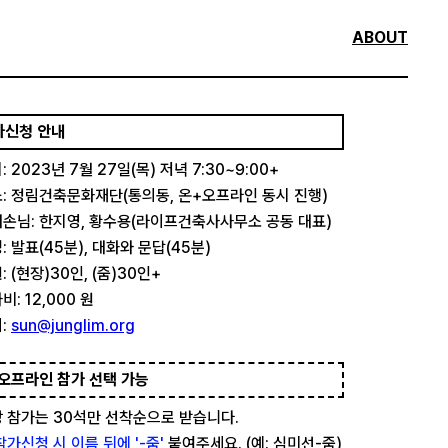
ABOUT
가신청 안내
: 2023년 7월 27일(목) 저녁 7:30~9:00+
: 정림건축문화재단(통의동, 온+오프라인 동시 진행)
손님: 한지영, 황수용(라이프건축사사무소 공동 대표)
: 발표(45분), 대화와 문답(45분)
: (현장)30인, (줌)30인+
비: 12,000 원
:
sun@junglim.org
오프라인 참가 선택 가능
 참가는 30석만 선착순으로 받습니다.
참가신청 시 이름 뒤에 '-줌'
붙여주세요. (예: 심미선-줌)