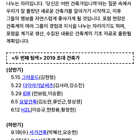
나누는 자리입니다. ‘당신은 어떤 건축가입니까’라는 질문 속에서
우리가 잘 몰랐던 새로운 건축가를 알아가기 시작하고, 이후
그들의 행보를 자연스럽게 좇아가게 될 것입니다. 포럼 현장은
건축계의 여러 그룹이 경험과 지식을 나누는 자리이기도 하며,
포럼을 계기로 생산, 수집된 내용은 건축계의 기초 자료로 출판될
계획입니다.
<두 번째 탐색> 2019 초대 건축가
(상반기)
5.15
그라운드
(김현정)
5.22
다이아거날써츠
(김사라,강소진)
5.29
IDR
(전보림,이승환)
6.5
요앞건축
(김도란,류인근,정상경)
6.12
H2L
(이승규,현창용,황정현)
(하반기)
9.18(수)
서가건축
(박혜선,오승현)