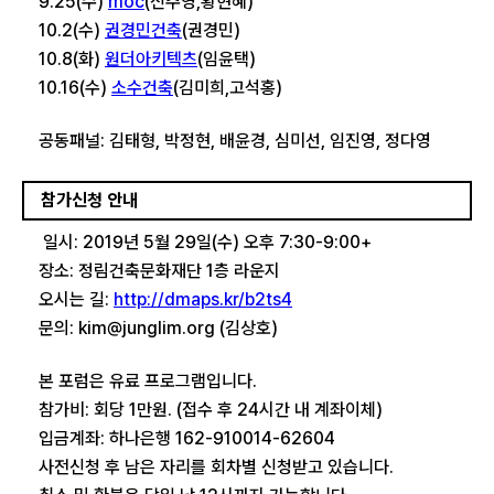
9.25(수)
moc
(신주영,황현혜)
10.2(수)
권경민건축
(권경민)
10.8(화)
원더아키텍츠
(임윤택)
10.16(수)
소수건축
(김미희,고석홍)
공동​패널: 김태형, 박정현, 배윤경, 심미선, 임진영, 정다영
참가신청 안내
일시: 2019년 5월 29일(수) 오후 7:30-9:00+
장소: 정림건축문화재단 1층 라운지
오시는 길:
http://dmaps.kr/b2ts4
문의: kim@junglim.org (김상호)
본 포럼은 유료 프로그램입니다.
참가비: 회당 1만원. (접수 후 24시간 내 계좌이체)
입금계좌: 하나은행 162-910014-62604
사전신청 후 남은 자리를 회차별 신청받고 있습니다.