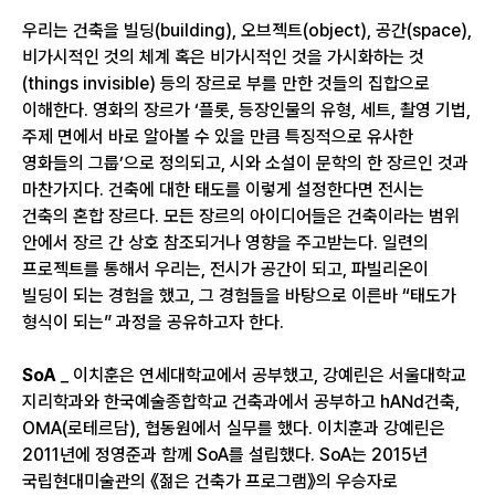
우리는 건축을 빌딩(building), 오브젝트(object), 공간(space),
비가시적인 것의 체계 혹은 비가시적인 것을 가시화하는 것
(things invisible) 등의 장르로 부를 만한 것들의 집합으로
이해한다. 영화의 장르가 ‘플롯, 등장인물의 유형, 세트, 촬영 기법,
주제 면에서 바로 알아볼 수 있을 만큼 특징적으로 유사한
영화들의 그룹’으로 정의되고, 시와 소설이 문학의 한 장르인 것과
마찬가지다. 건축에 대한 태도를 이렇게 설정한다면 전시는
건축의 혼합 장르다. 모든 장르의 아이디어들은 건축이라는 범위
안에서 장르 간 상호 참조되거나 영향을 주고받는다. 일련의
프로젝트를 통해서 우리는, 전시가 공간이 되고, 파빌리온이
빌딩이 되는 경험을 했고, 그 경험들을 바탕으로 이른바 “태도가
형식이 되는” 과정을 공유하고자 한다.
SoA
_ 이치훈은 연세대학교에서 공부했고, 강예린은 서울대학교
지리학과와 한국예술종합학교 건축과에서 공부하고 hANd건축,
OMA(로테르담), 협동원에서 실무를 했다. 이치훈과 강예린은
2011년에 정영준과 함께 SoA를 설립했다. SoA는 2015년
국립현대미술관의 《젊은 건축가 프로그램》의 우승자로