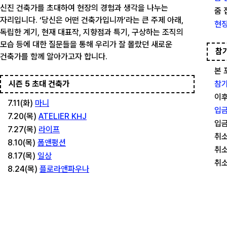
신진 건축가를 초대하여 현장의 경험과 생각을 나누는
줌 
자리입니다. ‘당신은 어떤 건축가입니까’라는 큰 주제 아래,
현장
독립한 계기, 현재 대표작, 지향점과 특기, 구상하는 조직의
모습 등에 대한 질문들을 통해 우리가 잘 몰랐던 새로운
참
건축가를 함께 알아가고자 합니다.
본 
시즌 5 초대 건축가
참가
이후
7.11(화)
마니
입금
7.20(목)
ATELIER KHJ
입금
7.27(목)
라이프
취소
8.10(목)
폼앤펑션
취소
8.17(목)
일상
취소
8.24(목)
플로라앤파우나