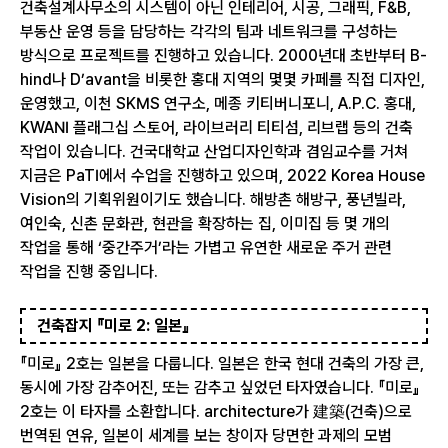
건축설계사무소의 시스템이 아닌 인테리어, 시공, 그래픽, F&B,
부동산 운영 등을 담당하는 각각의 팀과 네트워크를 구성하는
방식으로 프로젝트를 진행하고 있습니다. 2000년대 초반부터 B-
hind나 D’avant을 비롯한 홍대 지역의 몇몇 카페를 직접 디자인,
운영했고, 이천 SKMS 연구소, 메종 키티버니포니, A.P.C. 홍대,
KWANI 플래그십 스토어, 라이브러리 티티섬, 리브랩 등의 건축
작업이 있습니다. 건국대학교 산업디자인학과 겸임교수를 거쳐
지금은 PaTI에서 수업을 진행하고 있으며, 2022 Korea House
Vision의 기획위원이기도 했습니다. 해방촌 해방구, 풍년빌라,
여인숙, 신촌 문화관, 현관을 확장하는 집, 이미집 등 몇 개의
작업을 통해 ‘중간주거’라는 가볍고 유연한 새로운 주거 관련
작업을 진행 중입니다.
건축잡지 『미로 2: 일본』
『미로』 2호는 일본을 다룹니다. 일본은 한국 현대 건축의 가장 큰,
동시에 가장 감추어진, 또는 감추고 싶었던 타자였습니다. 『미로』
2호는 이 타자를 소환합니다. architecture가 建築(건축)으로
번역된 연유, 일본이 세계를 보는 창이자 당면한 과제의 모범