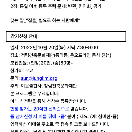
2장. 통일 이후 동독 주택 문제: 반환, 민영화, 공가
맺는 말_“집을, 필요로 하는 사람에게”
참가신청 안내
일시: 2022년 10월 20일(목) 저녁 7:30-9:00
장소: 정림건축문화재단(통의동, 온오프라인 동시 진행)
모집인원: (현장)20인, (줌)80명+
참가비: 무료
문의:
sun@junglim.org
주최: 이음출판사, 정림건축문화재단
본 프로그램은 무료입니다.
아래 신청란을 통해 선착순 등록받습니다.
현장 참가는 20석만 선착순으로
받습니다.
줌 참가신청 시 이름 뒤에 '-줌'
붙여주세요. (예: 심미선-줌)
입력하신 이메일 주소로 줌 접속 링크를 보내드립니다.
신청 취소는 당일 낮 12시까지 연락주시기 바랍니다.