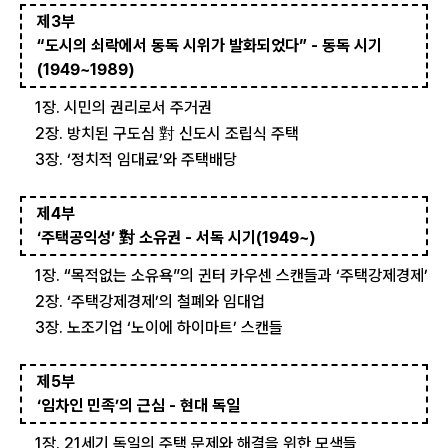
제3부
“도시의 쇠락에서 동독 시위가 발화되었다” - 동독 시기
(1949~1989)
1장. 시민의 권리로서 주거권
2장. 방치된 구도심 對 신도시 조립식 주택
3장. ‘정치적 임대료’와 주택배당
제4부
‘주택공익성’ 對 소유권 - 서독 시기(1949~)
1장. “목적없는 소유욕”의 귄터 카우센 스캔들과 ‘주택강제경제’
2장. ‘주택강제경제’의 철폐와 임대업
3장. 노조기업 ‘노이에 하이마트’ 스캔들
제5부
‘임차인 민족’의 근심 - 현대 독일
1장. 21세기 독일의 주택 문제와 해결을 위한 모색들