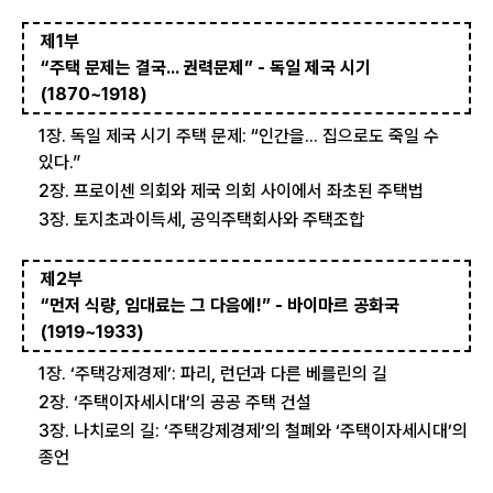
제1부
“주택 문제는 결국... 권력문제” - 독일 제국 시기
(1870~1918)
1장. 독일 제국 시기 주택 문제: “인간을... 집으로도 죽일 수
있다.”
2장. 프로이센 의회와 제국 의회 사이에서 좌초된 주택법
3장. 토지초과이득세, 공익주택회사와 주택조합
제2부
“먼저 식량, 임대료는 그 다음에!” - 바이마르 공화국
(1919~1933)
1장. ‘주택강제경제’: 파리, 런던과 다른 베를린의 길
2장. ‘주택이자세시대’의 공공 주택 건설
3장. 나치로의 길: ‘주택강제경제’의 철폐와 ‘주택이자세시대’의
종언