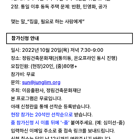
2장. 통일 이후 동독 주택 문제: 반환, 민영화, 공가
맺는 말_“집을, 필요로 하는 사람에게”
참가신청 안내
일시: 2022년 10월 20일(목) 저녁 7:30-9:00
장소: 정림건축문화재단(통의동, 온오프라인 동시 진행)
모집인원: (현장)20인, (줌)80명+
참가비: 무료
문의:
sun@junglim.org
주최: 이음출판사, 정림건축문화재단
본 프로그램은 무료입니다.
아래 신청란을 통해 선착순 등록받습니다.
현장 참가는 20석만 선착순으로
받습니다.
줌 참가신청 시 이름 뒤에 '-줌'
붙여주세요. (예: 심미선-줌)
입력하신 이메일 주소로 줌 접속 링크를 보내드립니다.
신청 취소는 당일 낮 12시까지 연락주시기 바랍니다.