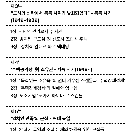
제3부
“도시의 쇠락에서 동독 시위가 발화되었다” - 동독 시기
(1949~1989)
1장. 시민의 권리로서 주거권
2장. 방치된 구도심 對 신도시 조립식 주택
3장. ‘정치적 임대료’와 주택배당
제4부
‘주택공익성’ 對 소유권 - 서독 시기(1949~)
1장. “목적없는 소유욕”의 귄터 카우센 스캔들과 ‘주택강제경제’
2장. ‘주택강제경제’의 철폐와 임대업
3장. 노조기업 ‘노이에 하이마트’ 스캔들
제5부
‘임차인 민족’의 근심 - 현대 독일
1장. 21세기 독일의 주택 문제와 해결을 위한 모색들