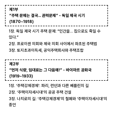
제1부
“주택 문제는 결국... 권력문제” - 독일 제국 시기
(1870~1918)
1장. 독일 제국 시기 주택 문제: “인간을... 집으로도 죽일 수
있다.”
2장. 프로이센 의회와 제국 의회 사이에서 좌초된 주택법
3장. 토지초과이득세, 공익주택회사와 주택조합
제2부
“먼저 식량, 임대료는 그 다음에!” - 바이마르 공화국
(1919~1933)
1장. ‘주택강제경제’: 파리, 런던과 다른 베를린의 길
2장. ‘주택이자세시대’의 공공 주택 건설
3장. 나치로의 길: ‘주택강제경제’의 철폐와 ‘주택이자세시대’의
종언