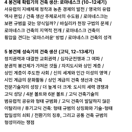
4 봉건제 확립기의 건축 생산: 로마네스크 (10~12세기)
서유럽의 지배체제 정착과 농촌 경제의 발전 / 영국의 유럽
역사 편입 / 건축 생산 주체로서의 수도원 / 로마네스크는
보편 규범을 갖는 양식일까? / 바실리카 천장 구법의 문제 /
로마네스크 건축의 지역적 전개 / 로마네스크 건축이
횡압을 견디는 ‘로마스러운’ 방법 / 로마네스크 건축의 성격
5 봉건제 성숙기의 건축 생산 (고딕, 12~13세기)
정치권력과 대결한 교회권력 / 십자군전쟁과 그 여파 /
분권적 봉건제가 가져온 것들 / 자치도시와 상인 계층 /
상인 계층이 주도한 사회 / 신의 세계와 인간 이성의 영역 /
시민 계급의 문화활동 / 상인 계급의 건축 생산과 건축
전문기술자의 성장 / 더 높게 더 크게: 도시의 세력 경쟁과
고딕 성당 / 4분 볼트와 6분 볼트 / 고딕 건축기술의
범유럽적 공유와 형태 규범화 / 고딕 건축이 발달하지 않은
이탈리아 / 후기고딕 건축: 형태 규범의 상징화와 기술-형태
합일성의 쇠퇴 / 전환기의 징후, 그리고 공통 건축 규범의
형성이라는 쟁점