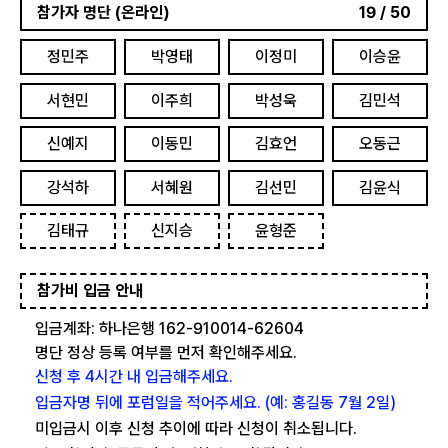
참가자 명단 (온라인)
19 / 50
정민주
박영태
이정미
이승윤
서현민
이주희
박성욱
김민석
신예지
이동민
김효언
오동근
강석하
서혜원
김선민
김윤식
김태규
신지승
윤형준
참가비 입금 안내
입금계좌: 하나은행 162-910014-62604
명단 정상 등록 여부를 먼저 확인해주세요.
신청 후 4시간 내 입금해주세요.
입금자명 뒤에 포럼일을 적어주세요. (예: 홍길동 7월 2일)
미입금시 이후 신청 추이에 따라 신청이 취소됩니다.