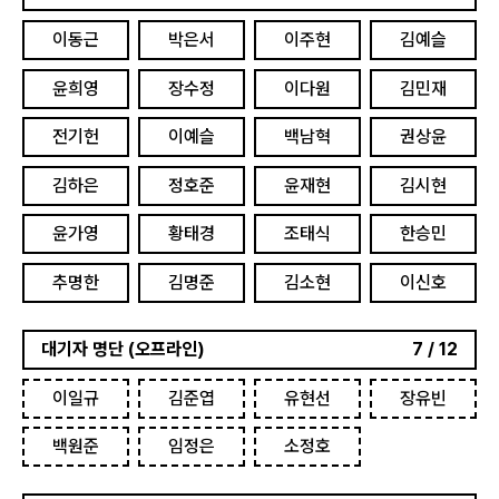
이동근
박은서
이주현
김예슬
윤희영
장수정
이다원
김민재
전기헌
이예슬
백남혁
권상윤
김하은
정호준
윤재현
김시현
윤가영
황태경
조태식
한승민
추명한
김명준
김소현
이신호
대기자 명단 (오프라인)
7 / 12
이일규
김준엽
유현선
장유빈
백원준
임정은
소정호