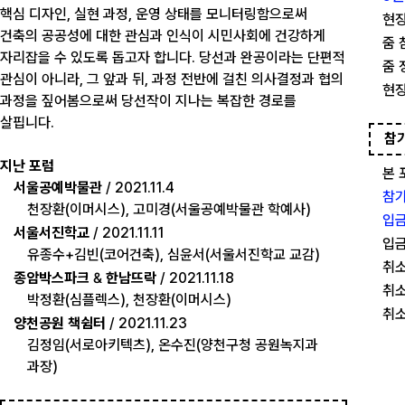
핵심 디자인, 실현 과정, 운영 상태를 모니터링함으로써
현장
건축의 공공성에 대한 관심과 인식이 시민사회에 건강하게
줌 
자리잡을 수 있도록 돕고자 합니다. 당선과 완공이라는 단편적
줌 
관심이 아니라, 그 앞과 뒤, 과정 전반에 걸친 의사결정과 협의
현장
과정을 짚어봄으로써 당선작이 지나는 복잡한 경로를
살핍니다.
참
지난 포럼
본 
서울공예박물관
/ 2021.11.4
참가
천장환(이머시스), 고미경(서울공예박물관 학예사)
입금
서울서진학교
/ 2021.11.11
입금
유종수+김빈(코어건축), 심윤서(서울서진학교 교감)
취소
종암박스파크
&
한남뜨락
/ 2021.11.18
취소
박정환(심플렉스), 천장환(이머시스)
취소
양천공원 책쉼터
/ 2021.11.23
김정임(서로아키텍츠), 온수진(양천구청 공원녹지과
과장)