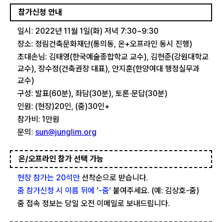
참가신청 안내
일시: 2022년 11월 1일(화) 저녁 7:30~9:30
장소: 정림건축문화재단(통의동, 온+오프라인 동시 진행)
초대손님: 김태영(한국예술종합학교 교수), 김현준(강원대학교
교수), 장수정(건축권장 대표), 안지훈(한양여대 행정실무과
교수)
구성: 발표(60분), 좌담(30분), 토론·문답(30분)
인원: (현장)20인, (줌)30인+
참가비: 1만원
문의:
sun@junglim.org
온/오프라인 참가 선택 가능
현장 참가는 20석만
선착순으로 받습니다.
줌 참가신청 시 이름 뒤에 '-줌'
붙여주세요. (예: 김상호-줌)
줌 접속 정보는 당일 오전 이메일로 보내드립니다.