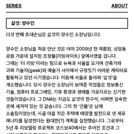
SERIES
ABOUT
삶것: 양수인
다섯 번째 초대손님은 삶것의 양수인 소장님입니다.
양수인 소장님을 처음 만난 것은 아마 2009년 한 여름밤, 상암동
공원 가운데 설치된 조형물(리빙라이트) 앞에서였을 겁니다.
그때는 ‘더 리빙’이라는 팀으로 뉴욕과 서울을 오가며 건축가와
괴짜 기술자(geek)와 예술가 사이에서 규정짓기 어려운 캐릭터로
활동하고 있던 시기였습니다. 이듬해 서울로 돌아와 ‘삶것’을
개소했습니다. 당시 양수인 소장님이 보여준 작업들은 정보통신
기술, 컴퓨터 프로그래밍, 기후 환경과 생태를 가로지르는 신기한
것들이었습니다. 그 DNA는 지금도 삶것의 한구석, 어쩌면 깊숙한
곳에 새겨져 있는 것 같습니다. 그의 첫 ‘건물’은 남해
소솔집이었는데, 시골 마을 작은 주택에 태양열 발전으로 넷 제로
에너지를 달성한다는 원대한(?) 계획을 실현했습니다. 그로부터
5년 후 리모델링 프로젝트 코스모40에서는 주어진 조건과 그