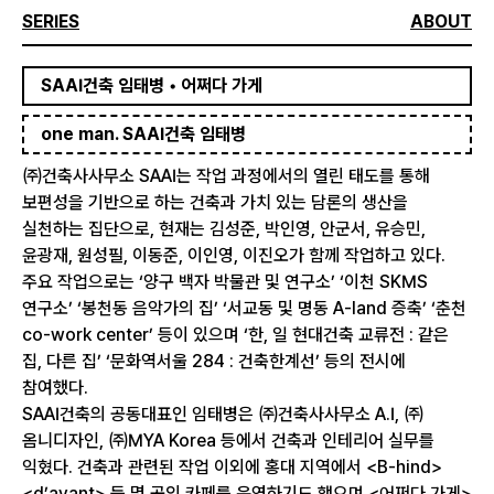
SERIES
ABOUT
SAAI건축 임태병 • 어쩌다 가게
one man. SAAI건축 임태병
㈜건축사사무소 SAAI는 작업 과정에서의 열린 태도를 통해
보편성을 기반으로 하는 건축과 가치 있는 담론의 생산을
실천하는 집단으로, 현재는 김성준, 박인영, 안군서, 유승민,
윤광재, 원성필, 이동준, 이인영, 이진오가 함께 작업하고 있다.
주요 작업으로는 ‘양구 백자 박물관 및 연구소’ ‘이천 SKMS
연구소’ ‘봉천동 음악가의 집’ ‘서교동 및 명동 A-land 증축’ ‘춘천
co-work center’ 등이 있으며 ‘한, 일 현대건축 교류전 : 같은
집, 다른 집’ ‘문화역서울 284 : 건축한계선’ 등의 전시에
참여했다.
SAAI건축의 공동대표인 임태병은 ㈜건축사사무소 A.I, ㈜
옴니디자인, ㈜MYA Korea 등에서 건축과 인테리어 실무를
익혔다. 건축과 관련된 작업 이외에 홍대 지역에서 <B-hind>
<d’avant> 등 몇 곳의 카페를 운영하기도 했으며 <어쩌다 가게>