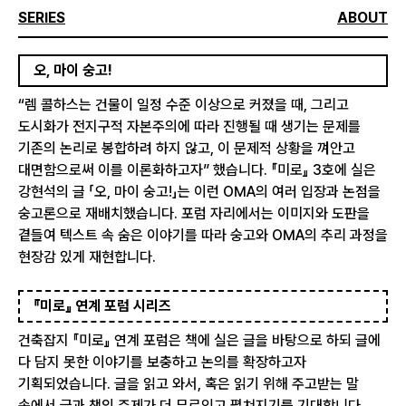
SERIES
ABOUT
오, 마이 숭고!
“렘 콜하스는 건물이 일정 수준 이상으로 커졌을 때, 그리고
도시화가 전지구적 자본주의에 따라 진행될 때 생기는 문제를
기존의 논리로 봉합하려 하지 않고, 이 문제적 상황을 껴안고
대면함으로써 이를 이론화하고자” 했습니다. 『미로』 3호에 실은
강현석의 글 「오, 마이 숭고!」는 이런 OMA의 여러 입장과 논점을
숭고론으로 재배치했습니다. 포럼 자리에서는 이미지와 도판을
곁들여 텍스트 속 숨은 이야기를 따라 숭고와 OMA의 추리 과정을
현장감 있게 재현합니다.
『미로』 연계 포럼 시리즈
건축잡지 『미로』 연계 포럼은 책에 실은 글을 바탕으로 하되 글에
다 담지 못한 이야기를 보충하고 논의를 확장하고자
기획되었습니다. 글을 읽고 와서, 혹은 읽기 위해 주고받는 말
속에서 글과 책의 주제가 더 무르익고 펼쳐지기를 기대합니다.