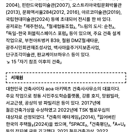
2004), 핀란드국립미술관(2007), 오스트리아국립문화박물관
(2013), 문화역서울284(2012, 2016), 아르코미술관(2019),
국립현대미술관(2024) 등에 초대되어 전시를 한 바 있다.
공저로는 『제주현상』, 『철새협동조합』, 『느림의 도시: 순천』,
『독일-한국 퍼블릭스페이스 포럼』 등이 있으며, 주요 건축 설계
작업으로, 부천아트벙커 B39, 철원 DMZ철새타운,
광주시민회관재조성사업, 백사마을주거지보존사업,
단구조각미술관, 판교케이브하우스 등이 있다.
↘ 15 「자기 참조 이후의 건축」
서재원
대한민국 건축사이자 aoa 아키텍츠 건축사사무소의 대표이다.
주요 작업으로 정동 시민주도학습플랫폼, 강릉 호지, 망원빌라,
서교근생, 공상의 방 파빌리온 등이 있다. 2017년에
젊은건축가상을 수상하였고 2022년에 TSK 펠로우십의
대상자로 선정되었다. 『건축의 메타게임』(2014), 『잃어버린
한국의 주택들』(2024)을 썼으며, 『SPACE』, 『건축평단』, 『A+U』
등의 잡지에 글을 기고했다. 2021 젊은건축가상, 2022