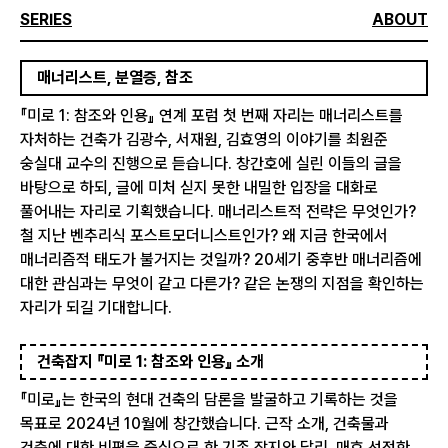
SERIES
ABOUT
매너리스트, 분열증, 참조
『미로 1: 참조와 인용』 연계 포럼 첫 번째 자리는 매너리스트를
자처하는 건축가 김광수, 서재원, 김효영의 이야기를 최원준
숭실대 교수의 진행으로 듣습니다. 창간호에 실린 이들의 글을
바탕으로 하되, 글에 미처 싣지 못한 내밀한 입장을 대화로
풀어내는 자리로 기획했습니다. 매너리스트적 전략은 무엇인가?
철 지난 벤추리식 포스트모더니스트인가? 왜 지금 한국에서
매너리즘적 태도가 불거지는 것일까? 20세기 중후반 매너리즘에
대한 관심과는 무엇이 같고 다른가? 같은 논쟁의 지점을 확인하는
자리가 되길 기대합니다.
건축잡지 『미로 1: 참조와 인용』 소개
『미로』는 한국의 현대 건축의 담론을 발굴하고 기록하는 것을
목표로 2024년 10월에 창간했습니다. 근작 소개, 건축물과
건축에 대한 비평을 중심으로 한 기존 잡지와 달리, 매호 선정한