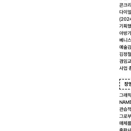
콘크리트
다이얼
(202
기획했
아방가
베니스
예술감
김정철
겸임교
사업 
장
그래픽
NAM
관습적
그로부
매체를
출판사