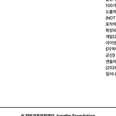
100
도출하
(NO
포착하
확장되
개발(2
아이덴
《지역
군산》
앤솔러
(20
일어나
©
정림건축문화재단 Junglim Foundation