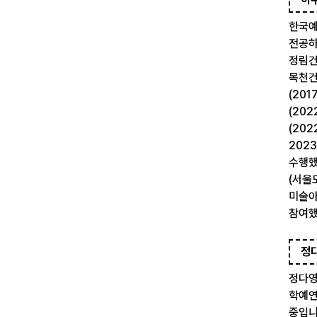
한국예
전공하
정림건
목천건
(20
(20
(20
202
수행했
(서울
미술아
참여했
정
정다영
학예연
중입니