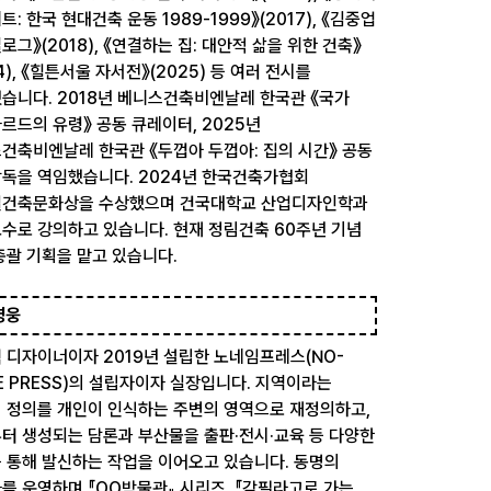
: 한국 현대건축 운동 1989-1999》(2017), 《김중업
로그》(2018), 《연결하는 집: 대안적 삶을 위한 건축》
4), 《힐튼서울 자서전》(2025) 등 여러 전시를
습니다. 2018년 베니스건축비엔날레 한국관 《국가
르드의 유령》 공동 큐레이터, 2025년
건축비엔날레 한국관 《두껍아 두껍아: 집의 시간》 공동
독을 역임했습니다. 2024년 한국건축가협회
건축문화상을 수상했으며 건국대학교 산업디자인학과
수로 강의하고 있습니다. 현재 정림건축 60주년 기념
총괄 기획을 맡고 있습니다.
영웅
 디자이너이자 2019년 설립한 노네임프레스(NO-
E PRESS)의 설립자이자 실장입니다. 지역이라는
 정의를 개인이 인식하는 주변의 영역으로 재정의하고,
터 생성되는 담론과 부산물을 출판·전시·교육 등 다양한
 통해 발신하는 작업을 이어오고 있습니다. 동명의
를 운영하며 『OO박물관』 시리즈, 『감필라고로 가는