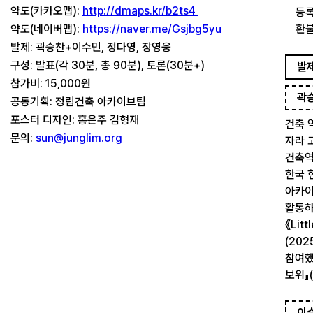
약도(카카오맵):
http://dmaps.kr/b2ts4
등록
약도(네이버맵):
https://naver.me/Gsjbg5yu
환불
발제: 곽승찬+이수민, 정다영, 장영웅
구성: 발표(각 30분, 총 90분), 토론(30분+)
발
참가비: 15,000원
곽
공동기획:
정림건축 아카이브팀
포스터 디자인: 홍은주 김형재
건축 
문의:
sun@junglim.org
자라 
건축역
한국 
아카이
활동하
《Litt
(202
참여했
보위』
이