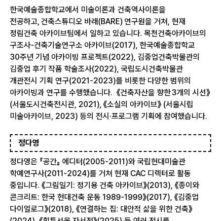
한국예술종합학교에서 미술이론과 건축역사이론을
전공하고, 건축스튜디오 바래(BARE) 연구원을 거쳐, 현재
정림건축 아카이브팀에서 일하고 있습니다. 목천건축아카이브의
구조사-건축기술연구소 아카이브(2017), 한국예술종합학교
30주년 기념 아카이빙 프로젝트(2022), 김중업건축박물관의
김중업 후기 작품 학술조사(2022), 국립도시건축박물관
개관전시 기획 연구(2021-2023)를 비롯한 다양한 범위의
아카이빙과 연구를 수행했습니다. 《건축자산을 향한 3개의 시선》
(서울도시건축전시관, 2021), 《소실의 아카이브》 (서울시립
미술아카이브, 2023) 등의 전시·프로그램 기획에 참여했습니다.
정다영
정다영은 『공간』 에디터(2005-2011)와 국립현대미술관
학예연구사(2011-2024)를 거쳐 현재 CAC 디렉터로 활동
중입니다. 《그림일기: 정기용 건축 아카이브》(2013), 《종이와
콘크리트: 한국 현대건축 운동 1989-1999》(2017), 《김중업
다이얼로그》(2018), 《연결하는 집: 대안적 삶을 위한 건축》
(2024), 《힐튼서울 자서전》(2025) 등 여러 전시를