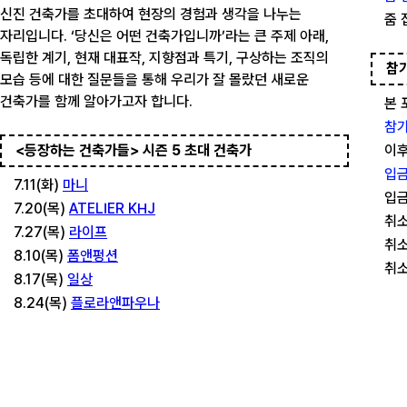
신진 건축가를 초대하여 현장의 경험과 생각을 나누는
줌 
자리입니다. ‘당신은 어떤 건축가입니까’라는 큰 주제 아래,
독립한 계기, 현재 대표작, 지향점과 특기, 구상하는 조직의
참
모습 등에 대한 질문들을 통해 우리가 잘 몰랐던 새로운
건축가를 함께 알아가고자 합니다.
본 
참가
<등장하는 건축가들> 시즌 5 초대 건축가
이후
입금
7.11(화)
마니
입금
7.20(목)
ATELIER KHJ
취소
7.27(목)
라이프
취소
8.10(목)
폼앤펑션
취소
8.17(목)
일상
8.24(목)
플로라앤파우나