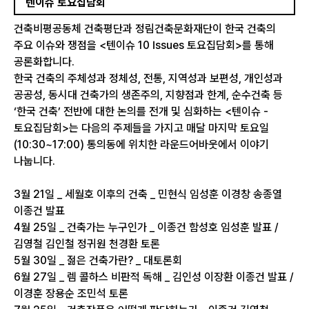
텐이슈 토요집담회
​건축비평공동체 건축평단과 정림건축문화재단이 한국 건축의
주요 이슈와 쟁점을 <텐이슈 10 Issues 토요집담회>를 통해
공론화합니다.
한국 건축의 주체성과 정체성, 전통, 지역성과 보편성, 개인성과
공공성, 동시대 건축가의 생존주의, 지향점과 한계, 순수건축 등
‘한국 건축’ 전반에 대한 논의를 전개 및 심화하는 <텐이슈 -
토요집담회>는 다음의 주제들을 가지고 매달 마지막 토요일
(10:30~17:00) 통의동에 위치한 라운드어바웃에서 이야기
나눕니다.
3월 21일 _ 세월호 이후의 건축 _ 민현식 임성훈 이경창 송종열
이종건 발표
4월 25일 _ 건축가는 누구인가 _ 이종건 함성호 임성훈 발표 /
김영철 김인철 정귀원 천경환 토론
5월 30일 _ 젊은 건축가란? _ 대토론회
6월 27일 _ 렘 콜하스 비판적 독해 _ 김인성 이장환 이종건 발표 /
이경훈 장용순 조민석 토론