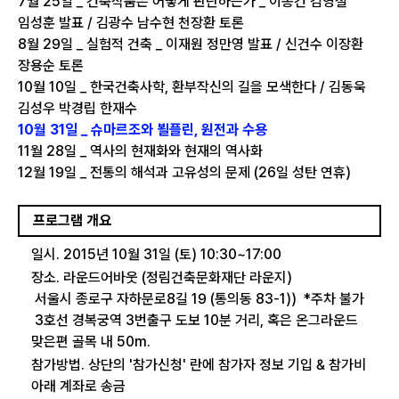
7월 25일 _ 건축작품은 어떻게 판단하는가 _ 이종건 김영철
임성훈 발표 / 김광수 남수현 천장환 토론
8월 29일 _ 실험적 건축 _ 이재원 정만영 발표 / 신건수 이장환
장용순 토론
10월 10일 _ 한국건축사학, 환부작신의 길을 모색한다 / 김동욱
김성우 박경립 한재수
10월 31일 _ 슈마르조와 뵐플린, 원전과 수용
11월 28일 _ 역사의 현재화와 현재의 역사화
12월 19일 _ 전통의 해석과 고유성의 문제 (26일 성탄 연휴)
프로그램 개요
일시. 2015년 10월 31일 (토) 10:30~17:00
장소. 라운드어바웃 (정림건축문화재단 라운지)
서울시 종로구 자하문로8길 19 (통의동 83-1)) *주차 불가
3호선 경복궁역 3번출구 도보 10분 거리, 혹은 온그라운드
맞은편 골목 내 50m.
참가방법. 상단의 '참가신청' 란에 참가자 정보 기입 & 참가비
아래 계좌로 송금