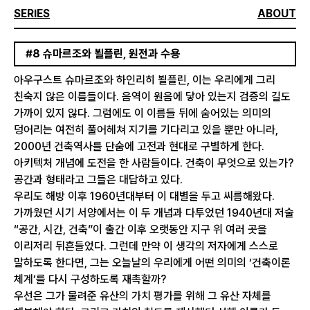
SERIES
ABOUT
#8 슈마르조와 뵐플린, 원전과 수용
아우구스트 슈마르조와 하인리히 뵐플린, 이는 우리에게 그리
친숙지 않은 이름들이다. 음역이 원음에 닿아 있는지 검증의 길도
가까이 있지 않다. 그럼에도 이 이름들 뒤에 숨어있는 의미의
덩어리는 여전히 풀어헤쳐 지기를 기다리고 있을 뿐만 아니라,
2000년 건축역사를 단숨에 고전과 현대로 구별하게 한다.
아키텍처 개념에 도전을 한 사람들이다. 건축이 무엇으로 있는가?
공간과 형태라고 그들은 대답하고 있다.
우리도 해방 이후 1960년대부터 이 대별을 두고 씨름해왔다.
가까웠던 시기 서양에서는 이 두 개념과 다투었던 1940년대 저술
“공간, 시간, 건축”이 출간 이후 오랫동안 지구 위 여러 곳을
이리저리 뒤흔들었다. 그런데 만약 이 생각의 저자에게 스스로
말하도록 한다면, 그는 오늘날의 우리에게 어떤 의미의 ‘건축이론
체계’를 다시 구성하도록 재촉할까?
우선은 그가 물려준 유산의 가치 평가를 위해 그 유산 자체를